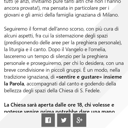
tutti (e anzi, invitiamo pure tanti altri che non l’hanno
ancora provata!), ma pensata in particolare per i
giovani e gli amici della famiglia ignaziana di Milano.
Seguiremo il format dell’anno scorso, con più cura di
alcuni aspetti, fra cui la sistemazione degli spazi
(predisponendo delle aree per la preghiera personale),
la liturgia e il canto. Dopo il Vangelo e l’omelia,
lasceremo un tempo di silenzio per la preghiera
personale e proseguiremo, per chi lo desidera, con una
breve condivisione in piccoli gruppi. È un modo, nella
tradizione ignaziana, di
«sentire e gustare» insieme
la Parola
, accompagnati dal canto e godendo della
bellezza degli spazi della Chiesa di S. Fedele.
La Chiesa sarà aperta dalle ore 18, chi volesse e
potesse venire prima potrebbe dare una mano
preziosa nella preparazione degli spazi e per
supportare il coro!